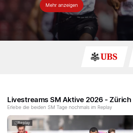
Mehr anzeigen
Livestreams SM Aktive 2026 - Zürich
Erlebe die beiden SM Tage nochmals im Replay
Replay