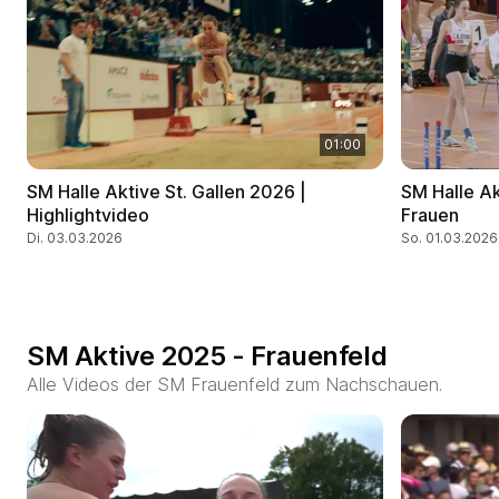
01:00
SM Halle Aktive St. Gallen 2026 |
SM Halle Ak
Highlightvideo
Frauen
Di. 03.03.2026
So. 01.03.2026
SM Aktive 2025 - Frauenfeld
Alle Videos der SM Frauenfeld zum Nachschauen.