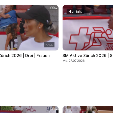
Highlight
27:32
ürich 2026 | Drei | Frauen
SM Aktive Zürich 2026 | S
Mo. 27.07.2026